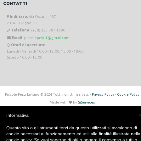
CONTATTI
Indirizzo:
Via Ostaria, 487
23041 Livigno SO
Telefono:
(+39) 333 787 1680
Email:
piccolepesti1@gmail.com
Orari di apertura:
Lunedì / Venerdi 10:00 - 12:00, 15:00 - 18:00
Sabato 10:00 - 12:00
Piccole Pesti Livigno © 2024 Tutti i diritti riservati. -
Privacy Policy
-
Cookie Policy
Made with
by
SìServices
Informativa
×
Questo sito o gli strumenti terzi da questo utilizzati si avvalgono di
cookie necessari al funzionamento ed utili alle finalità illustrate nella
cookie policy. Se vuoi saperne di più o negare il consenso a tutti o