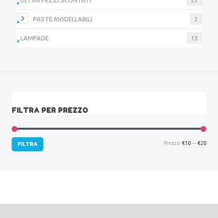
PASTE MODELLABILI
2
LAMPADE
13
FILTRA PER PREZZO
Prez
Prez
Prezzo:
€10
—
€20
FILTRA
Min
Max