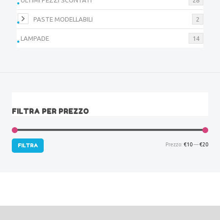
PASTE MODELLABILI
2
LAMPADE
14
FILTRA PER PREZZO
Prez
Prez
Prezzo:
€10
—
€20
FILTRA
Min
Max