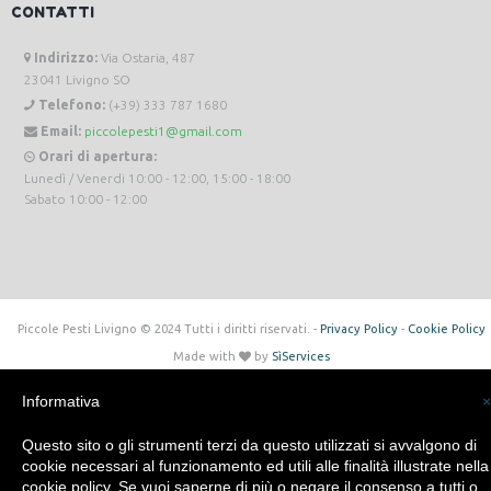
CONTATTI
Indirizzo:
Via Ostaria, 487
23041 Livigno SO
Telefono:
(+39) 333 787 1680
Email:
piccolepesti1@gmail.com
Orari di apertura:
Lunedì / Venerdi 10:00 - 12:00, 15:00 - 18:00
Sabato 10:00 - 12:00
Piccole Pesti Livigno © 2024 Tutti i diritti riservati. -
Privacy Policy
-
Cookie Policy
Made with
by
SìServices
Informativa
×
Questo sito o gli strumenti terzi da questo utilizzati si avvalgono di
cookie necessari al funzionamento ed utili alle finalità illustrate nella
cookie policy. Se vuoi saperne di più o negare il consenso a tutti o