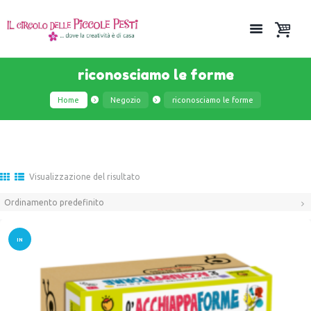
riconosciamo le forme
Home
Negozio
riconosciamo le forme
Visualizzazione del risultato
IN
OFFER
TA!