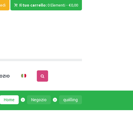
edi
Il tuo carrello:
0 Elementi
-
€0,00
OZIO
Home
Negozio
quiilling