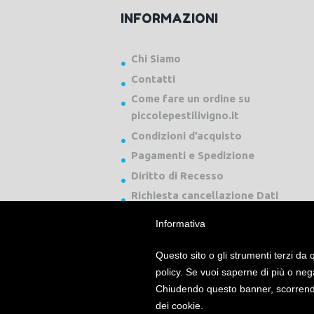
INFORMAZIONI
Chi Siamo
Contatti
Come fare un ordine su
piccolepestilivigno.it
Condizioni d’acquisto
Pagamenti e Spedizione
Diritto di Recesso
Richiesta cancellazione Dati
Informativa
Questo sito o gli strumenti terzi da q
policy. Se vuoi saperne di più o neg
Chiudendo questo banner, scorrendo
Piccole Pesti Livigno © 2024 Tutti i diritti ri
dei cookie.