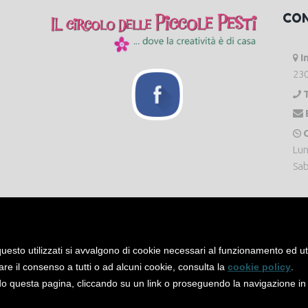
CO
I
230
O
Lun
Sab
uesto utilizzati si avvalgono di cookie necessari al funzionamento ed utili 
are il consenso a tutti o ad alcuni cookie, consulta la
cookie policy
.
 questa pagina, cliccando su un link o proseguendo la navigazione in a
servati. -
Privacy Policy
-
Cookie Policy