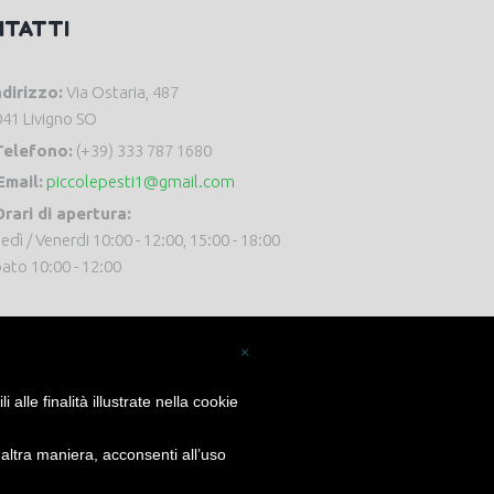
NTATTI
ndirizzo:
Via Ostaria, 487
41 Livigno SO
Telefono:
(+39) 333 787 1680
Email:
piccolepesti1@gmail.com
rari di apertura:
edì / Venerdi 10:00 - 12:00, 15:00 - 18:00
ato 10:00 - 12:00
×
alle finalità illustrate nella cookie
ltra maniera, acconsenti all’uso