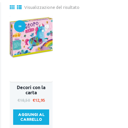
Visualizzazione del risultato
IN
OFFERT
A!
Decori con la
carta
Il
Il
€
18,50
€
12,95
prezzo
prezzo
originale
attuale
AGGIUNGI AL
era:
è:
CARRELLO
€18,50.
€12,95.