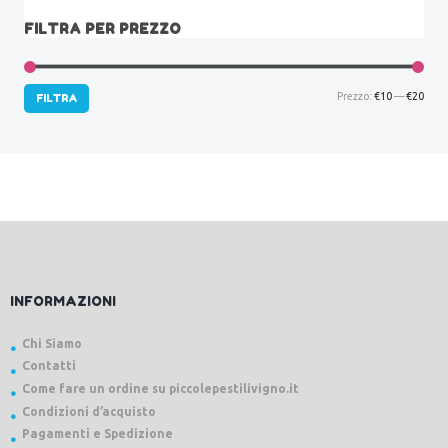
FILTRA PER PREZZO
Prez
Prez
Prezzo:
€10
—
€20
FILTRA
Min
Max
INFORMAZIONI
Chi Siamo
Contatti
Come fare un ordine su piccolepestilivigno.it
Condizioni d’acquisto
Pagamenti e Spedizione