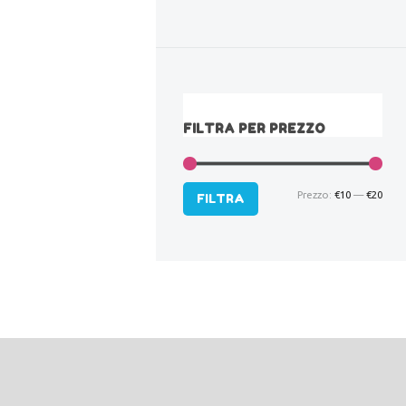
FILTRA PER PREZZO
Prezzo:
€10
—
€20
Pre
Pre
FILTRA
Min
Max