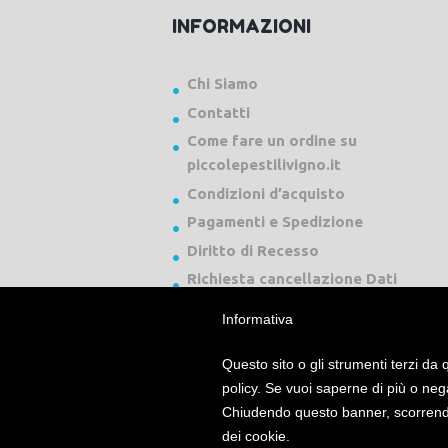
INFORMAZIONI
Chi Siamo
Contatti
Come fare un ordine su
piccolepestilivigno.it
Condizioni d’acquisto
Pagamenti e Spedizione
Diritto di Recesso
Richiesta cancellazione Dati
Informativa
Questo sito o gli strumenti terzi da q
policy. Se vuoi saperne di più o neg
Chiudendo questo banner, scorrendo
Piccole Pesti Livigno © 2024 Tutti i diritti ri
dei cookie.