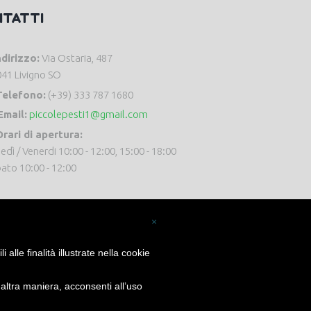
NTATTI
ndirizzo:
Via Ostaria, 487
41 Livigno SO
Telefono:
(+39) 333 787 1680
Email:
piccolepesti1@gmail.com
rari di apertura:
edì / Venerdi 10:00 - 12:00, 15:00 - 18:00
ato 10:00 - 12:00
×
alle finalità illustrate nella cookie
ltra maniera, acconsenti all’uso