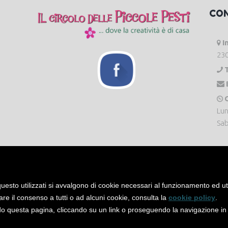
CO
I
230
O
Lun
Sab
uesto utilizzati si avvalgono di cookie necessari al funzionamento ed utili 
are il consenso a tutti o ad alcuni cookie, consulta la
cookie policy
.
 questa pagina, cliccando su un link o proseguendo la navigazione in a
servati. -
Privacy Policy
-
Cookie Policy