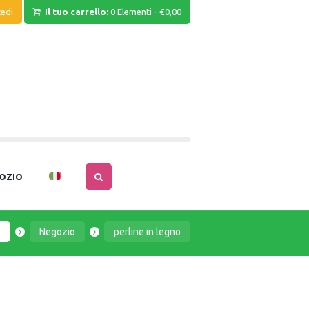
edi
Il tuo carrello:
0 Elementi
-
€0,00
OZIO
e
Negozio
perline in legno