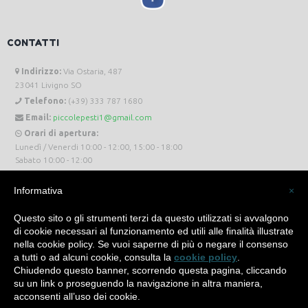
CONTATTI
Indirizzo:
Via Ostaria, 487
23041 Livigno SO
Telefono:
(+39) 333 787 1680
Email:
piccolepesti1@gmail.com
Orari di apertura:
Lunedì / Venerdi 10:00 - 12:00, 15:00 - 18:00
Sabato 10:00 - 12:00
Informativa
×
Questo sito o gli strumenti terzi da questo utilizzati si avvalgono
di cookie necessari al funzionamento ed utili alle finalità illustrate
Piccole Pesti Livigno © 2024 Tutti i diritti riservati. -
Privacy Policy
-
Cookie Policy
nella cookie policy. Se vuoi saperne di più o negare il consenso
a tutti o ad alcuni cookie, consulta la
cookie policy
.
Made with
by
SìServices
Chiudendo questo banner, scorrendo questa pagina, cliccando
su un link o proseguendo la navigazione in altra maniera,
acconsenti all’uso dei cookie.