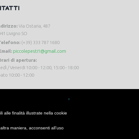
NTATTI
ndirizzo:
Via Ostaria, 487
41 Livigno SO
Telefono:
(+39) 333 787 1680
Email:
piccolepesti1@gmail.com
rari di apertura:
edì / Venerdi 10:00 - 12:00, 15:00 - 18:00
ato 10:00 - 12:00
×
alle finalità illustrate nella cookie
ltra maniera, acconsenti all’uso