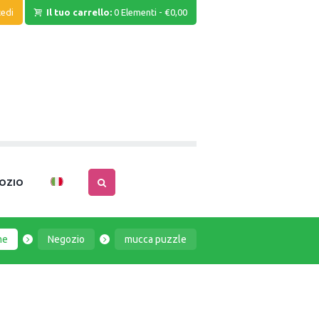
edi
Il tuo carrello:
0 Elementi
-
€0,00
OZIO
me
Negozio
mucca puzzle