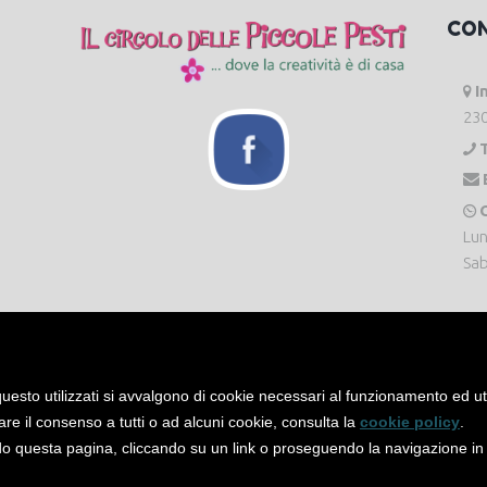
CO
I
230
O
Lun
Sab
uesto utilizzati si avvalgono di cookie necessari al funzionamento ed utili 
are il consenso a tutti o ad alcuni cookie, consulta la
cookie policy
.
 questa pagina, cliccando su un link o proseguendo la navigazione in a
servati. -
Privacy Policy
-
Cookie Policy