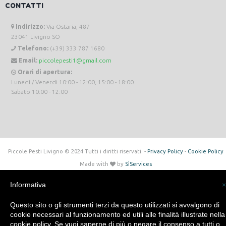
CONTATTI
Indirizzo:
Via Ostaria, 487
23041 Livigno SO
Telefono:
(+39) 333 787 1680
Email:
piccolepesti1@gmail.com
Orari di apertura:
Lunedì / Venerdi 10:00 - 12:00, 15:00 - 18:00
Sabato 10:00 - 12:00
Piccole Pesti Livigno © 2024 Tutti i diritti riservati. -
Privacy Policy
-
Cookie Policy
Made with
by
SìServices
Informativa
×
Questo sito o gli strumenti terzi da questo utilizzati si avvalgono di
cookie necessari al funzionamento ed utili alle finalità illustrate nella
cookie policy. Se vuoi saperne di più o negare il consenso a tutti o