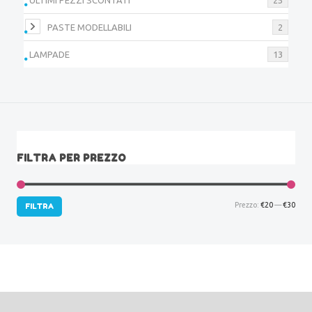
PASTE MODELLABILI
2
LAMPADE
13
FILTRA PER PREZZO
Prez
Prez
Prezzo:
€20
—
€30
FILTRA
Min
Max