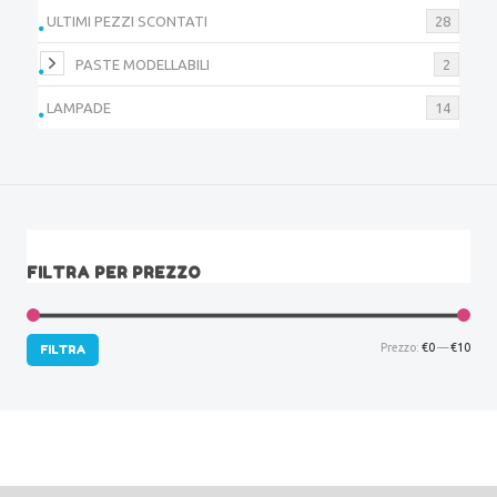
ULTIMI PEZZI SCONTATI
28
PASTE MODELLABILI
2
LAMPADE
14
FILTRA PER PREZZO
Prez
Prez
Prezzo:
€0
—
€10
FILTRA
Min
Max