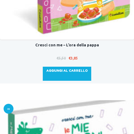
Cresci con me – L’ora della pappa
Il
Il
€
5,50
€
3,85
prezzo
prezzo
originale
attuale
AGGIUNGI AL CARRELLO
era:
è:
€5,50.
€3,85.
IN
OFFER
TA!