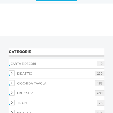
€5,50.
€3,85.
CATEGORIE
CARTA E DECORI
10
DIDATTICI
230
GIOCHI DA TAVOLA
188
EDUCATIVI
699
TRAINI
26
INCASTRI
126