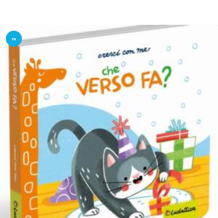
IN
OFFER
TA!