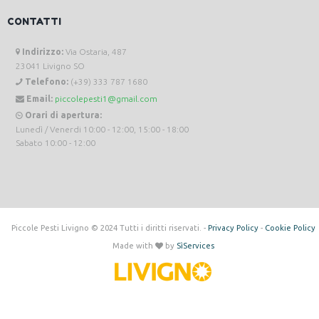
CONTATTI
Indirizzo:
Via Ostaria, 487
23041 Livigno SO
Telefono:
(+39) 333 787 1680
Email:
piccolepesti1@gmail.com
Orari di apertura:
Lunedì / Venerdi 10:00 - 12:00, 15:00 - 18:00
Sabato 10:00 - 12:00
Piccole Pesti Livigno © 2024 Tutti i diritti riservati. -
Privacy Policy
-
Cookie Policy
Made with
by
SìServices