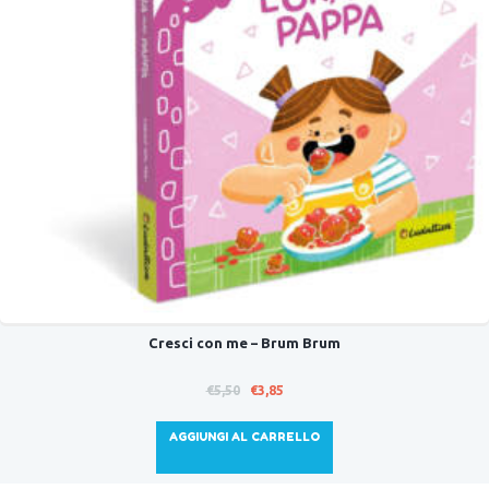
Cresci con me – Brum Brum
Il
Il
€
5,50
€
3,85
prezzo
prezzo
originale
attuale
AGGIUNGI AL CARRELLO
era:
è:
€5,50.
€3,85.