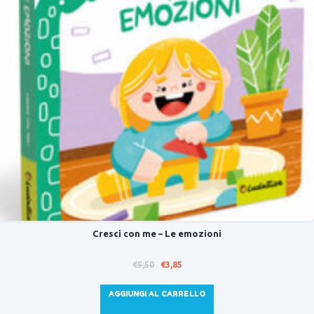
Cresci con me – Le emozioni
Il
Il
€
5,50
€
3,85
prezzo
prezzo
originale
attuale
AGGIUNGI AL CARRELLO
era:
è: