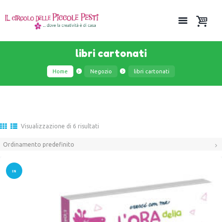
libri cartonati
Home
Negozio
libri cartonati
Visualizzazione di 6 risultati
IN
OFFER
TA!