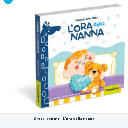
OFFER
TA!
Cresci con me – L’ora della nanna