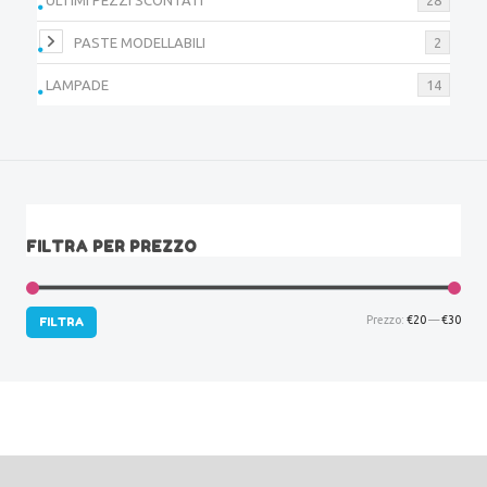
PASTE MODELLABILI
2
LAMPADE
14
FILTRA PER PREZZO
Prez
Prez
Prezzo:
€20
—
€30
FILTRA
Min
Max