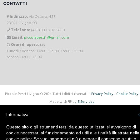
CONTATTI
Indirizzo:
Via Ostaria, 487
23041 Livigno SO
Telefono:
(+39) 333 787 1680
Email:
piccolepesti1@gmail.com
Orari di apertura:
Lunedì / Venerdi 10:00 - 12:00, 15:00 - 18:00
Sabato 10:00 - 12:00
Piccole Pesti Livigno © 2024 Tutti i diritti riservati. -
Privacy Policy
-
Cookie Policy
Made with
by
SìServices
Informativa
×
Questo sito o gli strumenti terzi da questo utilizzati si avvalgono di
cookie necessari al funzionamento ed utili alle finalità illustrate nella
cookie policy. Se vuoi saperne di più o negare il consenso a tutti o