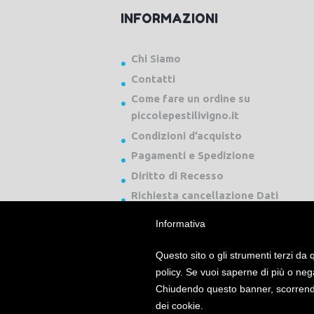
INFORMAZIONI
Chi Siamo
Contatti
Come fare un ordine su
piccolepestilivigno.it
Condizioni d’acquisto
Pagamenti e Spedizione
Diritto di Recesso
Richiesta cancellazione Dati
Informativa
Questo sito o gli strumenti terzi da q
policy. Se vuoi saperne di più o neg
Chiudendo questo banner, scorrendo
Piccole Pesti Livigno © 2024 Tutti i diritti ri
dei cookie.