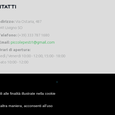
NTATTI
ndirizzo:
Via Ostaria, 487
41 Livigno SO
Telefono:
(+39) 333 787 1680
Email:
piccolepesti1@gmail.com
rari di apertura:
edì / Venerdi 10:00 - 12:00, 15:00 - 18:00
ato 10:00 - 12:00
×
alle finalità illustrate nella cookie
ltra maniera, acconsenti all’uso