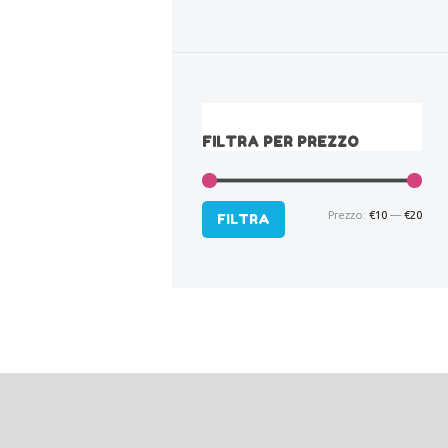
FILTRA PER PREZZO
Prezzo:
€10
—
€20
Pre
Pre
FILTRA
Min
Max