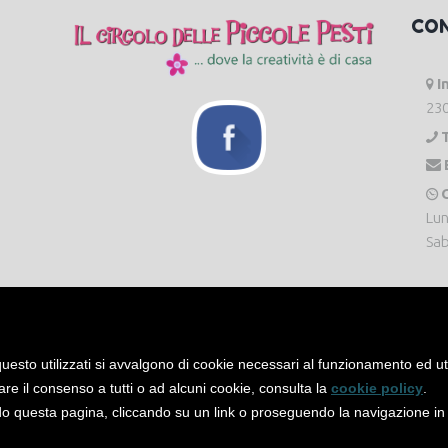
CO
I
230
O
Lun
Sab
uesto utilizzati si avvalgono di cookie necessari al funzionamento ed utili 
are il consenso a tutti o ad alcuni cookie, consulta la
cookie policy
.
 questa pagina, cliccando su un link o proseguendo la navigazione in a
servati. -
Privacy Policy
-
Cookie Policy