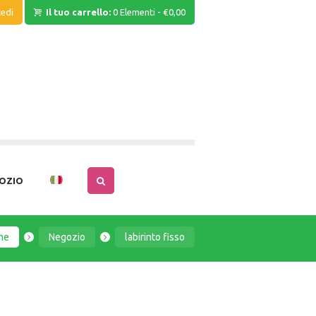
edi
Il tuo carrello:
0 Elementi
-
€0,00
OZIO
me
Negozio
labirinto fisso