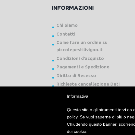
INFORMAZIONI
Chi Siamo
Contatti
Come fare un ordine su
piccolepestilivigno.it
Condizioni d’acquisto
Pagamenti e Spedizione
Diritto di Recesso
Richiesta cancellazione Dati
Informativa
Questo sito o gli strumenti terzi da q
policy. Se vuoi saperne di più o neg
Chiudendo questo banner, scorrendo
Piccole Pesti Livigno © 2024 Tutti i diritti ri
dei cookie.