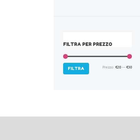
FILTRA PER PREZZO
Prezzo:
€20
—
€30
Pre
Pre
FILTRA
Min
Max