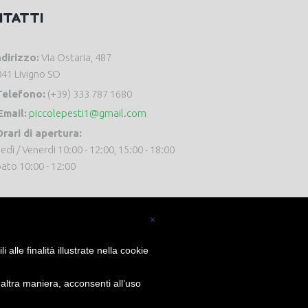
NTATTI
ndirizzo:
Via Ostaria, 487
41 Livigno SO
Telefono:
(+39) 333 787 1680
Email:
piccolepesti1@gmail.com
rari di apertura:
edì / Venerdi 10:00 - 12:00, 15:00 - 18:00
ato 10:00 - 12:00
×
alle finalità illustrate nella cookie
ltra maniera, acconsenti all’uso