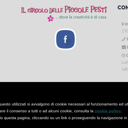
CO
I
230
O
Lun
Sab
uesto utilizzati si avvalgono di cookie necessari al funzionamento ed utili 
are il consenso a tutti o ad alcuni cookie, consulta la
cookie policy
.
 questa pagina, cliccando su un link o proseguendo la navigazione in a
servati. -
Privacy Policy
-
Cookie Policy