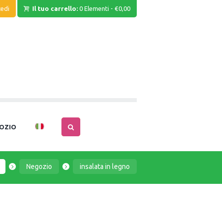
edi
Il tuo carrello:
0 Elementi
-
€0,00
OZIO
Negozio
insalata in legno