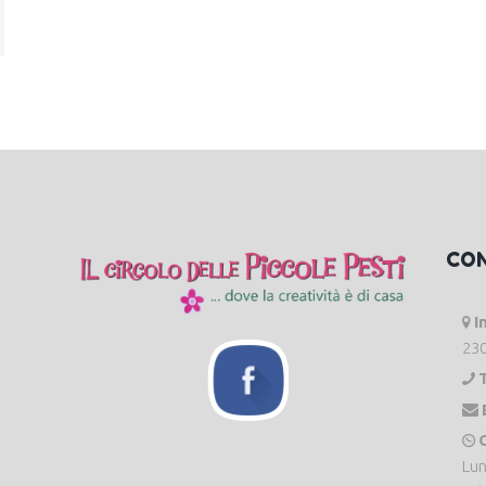
CO
I
230
O
Lun