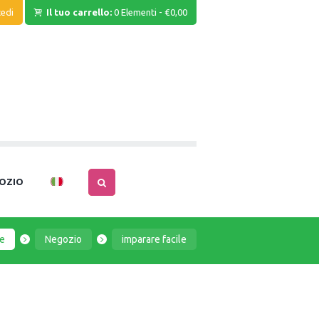
edi
Il tuo carrello:
0 Elementi
-
€0,00
OZIO
e
Negozio
imparare facile