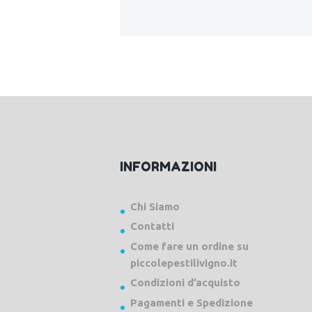
INFORMAZIONI
Chi Siamo
Contatti
Come fare un ordine su
piccolepestilivigno.it
Condizioni d’acquisto
Pagamenti e Spedizione