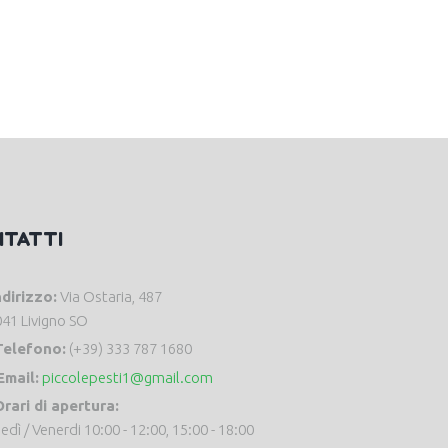
NTATTI
ndirizzo:
Via Ostaria, 487
41 Livigno SO
Telefono:
(+39) 333 787 1680
Email:
piccolepesti1@gmail.com
rari di apertura:
edì / Venerdi 10:00 - 12:00, 15:00 - 18:00