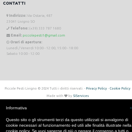
CONTATTI
Indirizzo:
Via Ostaria, 487
23041 Livigno SO
Telefono:
(+39) 333 787 1680
Email:
piccolepesti1@gmail.com
Orari di apertura:
Lunedì / Venerdi 10:00 - 12:00, 15:00 - 18:00
Sabato 10:00 - 12:00
Piccole Pesti Livigno © 2024 Tutti i diritti riservati. -
Privacy Policy
-
Cookie Policy
Made with
by
SìServices
Informativa
×
Questo sito o gli strumenti terzi da questo utilizzati si avvalgono di
cookie necessari al funzionamento ed utili alle finalità illustrate nella
cookie policy. Se vuoi saperne di più o negare il consenso a tutti o