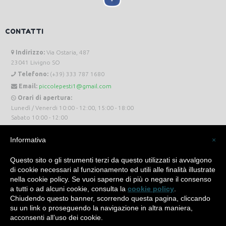
CONTATTI
Indirizzo:
Via Ostaria, 487
23041 Livigno SO
Telefono:
(+39) 333 787 1680
Email:
piccolepesti1@gmail.com
Orari di apertura:
Lunedì / Venerdi 10:00 - 12:00, 15:00 - 18:00
Sabato 10:00 - 12:00
Informativa
×
Questo sito o gli strumenti terzi da questo utilizzati si avvalgono
di cookie necessari al funzionamento ed utili alle finalità illustrate
Piccole Pesti Livigno © 2024 Tutti i diritti riservati. -
Privacy Policy
-
Cookie Policy
nella cookie policy. Se vuoi saperne di più o negare il consenso
a tutti o ad alcuni cookie, consulta la
cookie policy
.
Made with
by
SìServices
Chiudendo questo banner, scorrendo questa pagina, cliccando
su un link o proseguendo la navigazione in altra maniera,
acconsenti all’uso dei cookie.