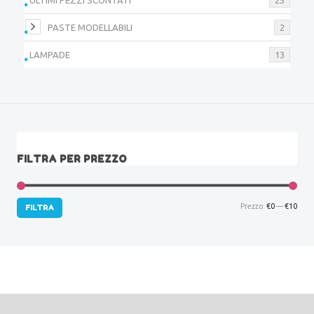
PASTE MODELLABILI
2
LAMPADE
13
FILTRA PER PREZZO
Prez
Prez
Prezzo:
€0
—
€10
FILTRA
Min
Max