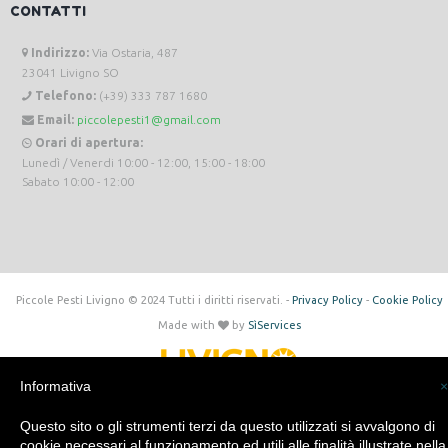
CONTATTI
Indirizzo:
Via Ostaria, 487
23041 Livigno SO
Telefono:
(+39) 333 787 1680
Email:
piccolepesti1@gmail.com
Orari di apertura:
Lunedì / Venerdi 10:00 - 12:00, 15:00 - 18:00
Sabato 10:00 - 12:00
Piccole Pesti Livigno © 2024 Tutti i diritti riservati. -
Privacy Policy
-
Cookie Policy
Made with
by
SìServices
Informativa
×
Questo sito o gli strumenti terzi da questo utilizzati si avvalgono di
cookie necessari al funzionamento ed utili alle finalità illustrate nella