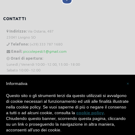
CONTATTI
Indirizzo:
Via Ostaria, 487
23041 Livigno SO
Telefono:
(+39) 333 787 1680
Email:
piccolepesti1@gmail.com
Orari di apertura:
Lunedì / Venerdi 10:00 - 12:00, 15:00 - 18:00
Sabato 10:00 - 12:00
Informativa
×
Questo sito o gli strumenti terzi da questo utilizzati si avvalgono
di cookie necessari al funzionamento ed utili alle finalità illustrate
Piccole Pesti Livigno © 2024 Tutti i diritti riservati. -
Privacy Policy
-
Cookie Policy
nella cookie policy. Se vuoi saperne di più o negare il consenso
a tutti o ad alcuni cookie, consulta la
cookie policy
.
Made with
by
SìServices
Chiudendo questo banner, scorrendo questa pagina, cliccando
su un link o proseguendo la navigazione in altra maniera,
acconsenti all’uso dei cookie.