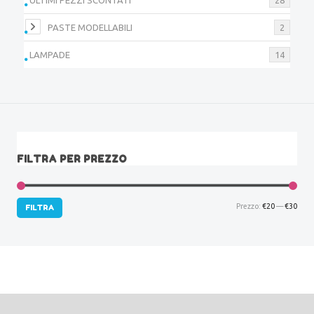
PASTE MODELLABILI
2
LAMPADE
14
FILTRA PER PREZZO
Prez
Prez
Prezzo:
€20
—
€30
FILTRA
Min
Max