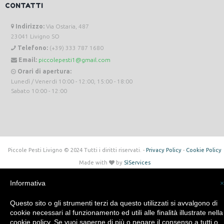
CONTATTI
Indirizzo:
Via Ostaria, 487
23041 Livigno SO
Telefono:
(+39) 333 787 1680
Email:
piccolepesti1@gmail.com
Orari di apertura:
Lunedì / Venerdi 10:00 - 12:00, 15:00 - 18:00
Sabato 10:00 - 12:00
Piccole Pesti Livigno © 2024 Tutti i diritti riservati. -
Privacy Policy
-
Cookie Policy
Made with
by
SìServices
Informativa
×
Questo sito o gli strumenti terzi da questo utilizzati si avvalgono di
cookie necessari al funzionamento ed utili alle finalità illustrate nella
cookie policy. Se vuoi saperne di più o negare il consenso a tutti o