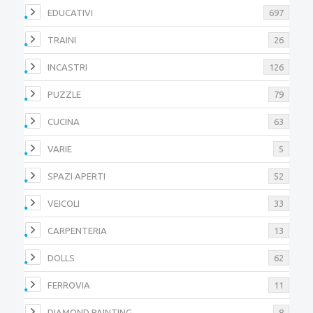
EDUCATIVI
697
TRAINI
26
INCASTRI
126
PUZZLE
79
CUCINA
63
VARIE
5
SPAZI APERTI
52
VEICOLI
33
CARPENTERIA
13
DOLLS
62
FERROVIA
11
DIAMOND PAINTING
8