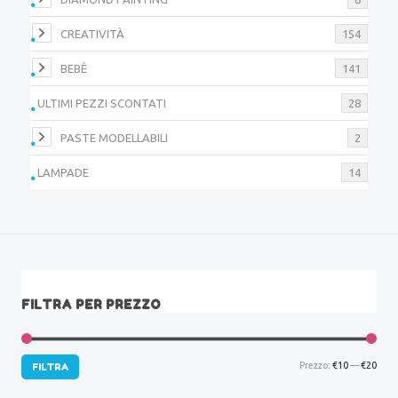
CREATIVITÀ
154
BEBÈ
141
ULTIMI PEZZI SCONTATI
28
PASTE MODELLABILI
2
LAMPADE
14
FILTRA PER PREZZO
Prez
Prez
Prezzo:
€10
—
€20
FILTRA
Min
Max