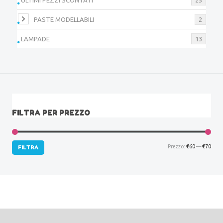
PASTE MODELLABILI
2
LAMPADE
13
FILTRA PER PREZZO
Prez
Prez
Prezzo:
€60
—
€70
FILTRA
Min
Max