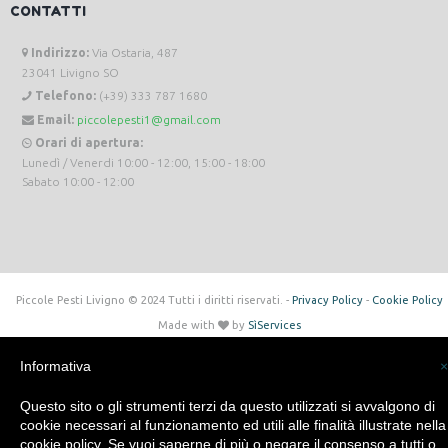
CONTATTI
Indirizzo:
Via Ostaria, 487
23041 Livigno SO
Telefono:
(+39) 333 787 1680
Email:
piccolepesti1@gmail.com
Orari di apertura:
Lunedì / Venerdi 10:00 - 12:00, 15:00 - 18:00
Sabato 10:00 - 12:00
Piccole Pesti Livigno © 2024 Tutti i diritti riservati. -
Privacy Policy
-
Cookie Policy
Made with
by
SìServices
Informativa
×
Questo sito o gli strumenti terzi da questo utilizzati si avvalgono di
cookie necessari al funzionamento ed utili alle finalità illustrate nella
cookie policy. Se vuoi saperne di più o negare il consenso a tutti o