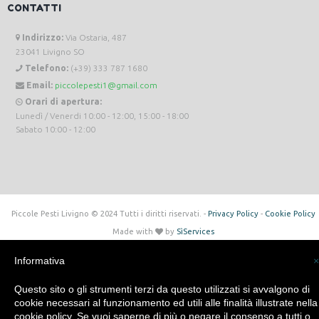
CONTATTI
Indirizzo:
Via Ostaria, 487
23041 Livigno SO
Telefono:
(+39) 333 787 1680
Email:
piccolepesti1@gmail.com
Orari di apertura:
Lunedì / Venerdi 10:00 - 12:00, 15:00 - 18:00
Sabato 10:00 - 12:00
Piccole Pesti Livigno © 2024 Tutti i diritti riservati. -
Privacy Policy
-
Cookie Policy
Made with
by
SìServices
Informativa
×
Questo sito o gli strumenti terzi da questo utilizzati si avvalgono di
cookie necessari al funzionamento ed utili alle finalità illustrate nella
cookie policy. Se vuoi saperne di più o negare il consenso a tutti o