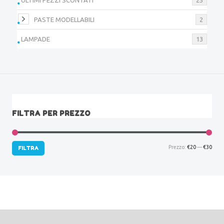
PASTE MODELLABILI
2
LAMPADE
13
FILTRA PER PREZZO
Prez
Prez
Prezzo:
€20
—
€30
FILTRA
Min
Max