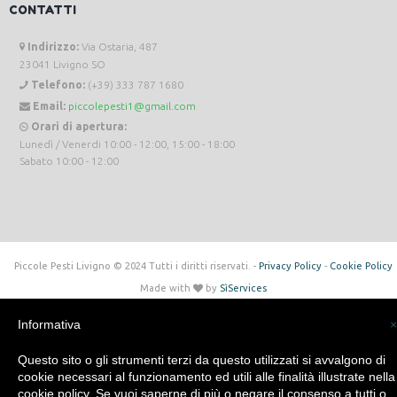
CONTATTI
Indirizzo:
Via Ostaria, 487
23041 Livigno SO
Telefono:
(+39) 333 787 1680
Email:
piccolepesti1@gmail.com
Orari di apertura:
Lunedì / Venerdi 10:00 - 12:00, 15:00 - 18:00
Sabato 10:00 - 12:00
Piccole Pesti Livigno © 2024 Tutti i diritti riservati. -
Privacy Policy
-
Cookie Policy
Made with
by
SìServices
Informativa
×
Questo sito o gli strumenti terzi da questo utilizzati si avvalgono di
cookie necessari al funzionamento ed utili alle finalità illustrate nella
cookie policy. Se vuoi saperne di più o negare il consenso a tutti o