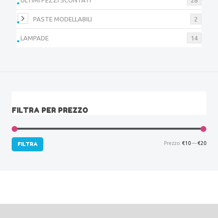
PASTE MODELLABILI
2
LAMPADE
14
FILTRA PER PREZZO
Prez
Prez
Prezzo:
€10
—
€20
FILTRA
Min
Max