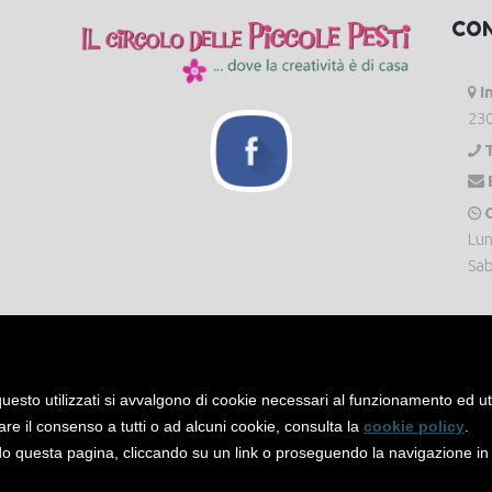
CO
I
230
O
Lun
Sab
uesto utilizzati si avvalgono di cookie necessari al funzionamento ed utili 
are il consenso a tutti o ad alcuni cookie, consulta la
cookie policy
.
 questa pagina, cliccando su un link o proseguendo la navigazione in a
servati. -
Privacy Policy
-
Cookie Policy