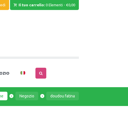
edi
Il tuo carrello:
0 Elementi
-
€0,00
OZIO
me
Negozio
doudou fatina