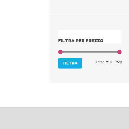
FILTRA PER PREZZO
Prezzo:
€10
—
€20
Pre
Pre
FILTRA
Min
Max