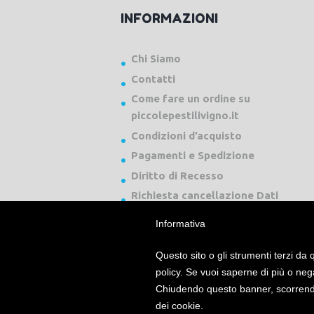
INFORMAZIONI
Chi Siamo
Contatti
Come fare un ordine su
piccolepestilivigno.it
Condizioni d’acquisto
Pagamenti e Spedizione
Diritto di Recesso
Richiesta cancellazione Dati
Informativa
Questo sito o gli strumenti terzi da q
policy. Se vuoi saperne di più o neg
Chiudendo questo banner, scorrendo
Piccole Pesti Livigno © 2024 Tutti i diritti ri
dei cookie.