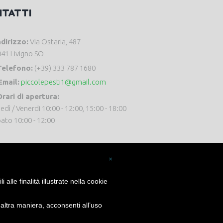
NTATTI
ndirizzo:
Via Ostaria, 487
41 Livigno SO
Telefono:
(+39) 333 787 1680
Email:
piccolepesti1@gmail.com
rari di apertura:
edì / Venerdi 10:00 - 12:00, 15:00 - 18:00
ato 10:00 - 12:00
×
alle finalità illustrate nella cookie
ltra maniera, acconsenti all’uso