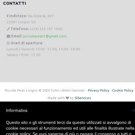
CONTATTI
Indirizzo:
Via Ostaria, 487
23041 Livigno SO
Telefono:
(+39) 333 787 1680
Email:
piccolepesti1@gmail.com
Orari di apertura:
Lunedì / Venerdi 10:00 - 12:00, 15:00 - 18:00
Sabato 10:00 - 12:00
Piccole Pesti Livigno © 2024 Tutti i diritti riservati. -
Privacy Policy
-
Cookie Policy
Made with
by
SìServices
Informativa
×
Questo sito o gli strumenti terzi da questo utilizzati si avvalgono di
cookie necessari al funzionamento ed utili alle finalità illustrate nella
cookie policy. Se vuoi saperne di più o negare il consenso a tutti o