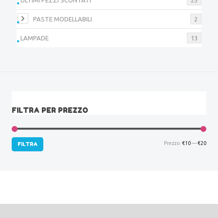
PASTE MODELLABILI
2
LAMPADE
13
FILTRA PER PREZZO
Prez
Prez
Prezzo:
€10
—
€20
FILTRA
Min
Max