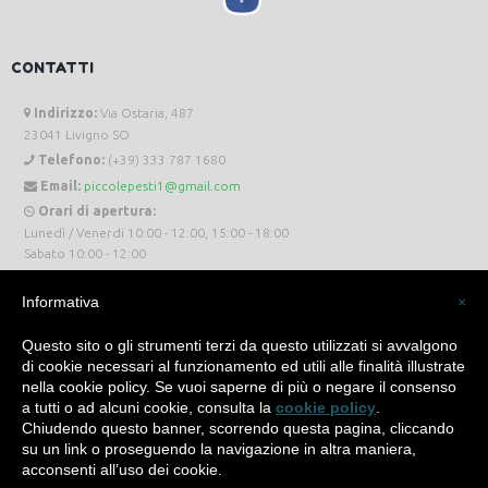
CONTATTI
Indirizzo:
Via Ostaria, 487
23041 Livigno SO
Telefono:
(+39) 333 787 1680
Email:
piccolepesti1@gmail.com
Orari di apertura:
Lunedì / Venerdi 10:00 - 12:00, 15:00 - 18:00
Sabato 10:00 - 12:00
Informativa
×
Questo sito o gli strumenti terzi da questo utilizzati si avvalgono
di cookie necessari al funzionamento ed utili alle finalità illustrate
Piccole Pesti Livigno © 2024 Tutti i diritti riservati. -
Privacy Policy
-
Cookie Policy
nella cookie policy. Se vuoi saperne di più o negare il consenso
a tutti o ad alcuni cookie, consulta la
cookie policy
.
Made with
by
SìServices
Chiudendo questo banner, scorrendo questa pagina, cliccando
su un link o proseguendo la navigazione in altra maniera,
acconsenti all’uso dei cookie.