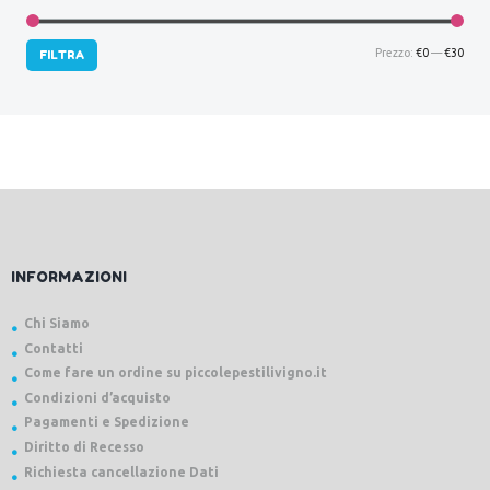
Prez
Prez
Prezzo:
€0
—
€30
FILTRA
Min
Max
INFORMAZIONI
Chi Siamo
Contatti
Come fare un ordine su piccolepestilivigno.it
Condizioni d’acquisto
Pagamenti e Spedizione
Diritto di Recesso
Richiesta cancellazione Dati