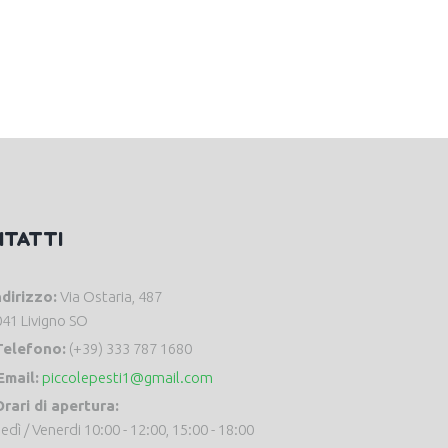
NTATTI
ndirizzo:
Via Ostaria, 487
41 Livigno SO
Telefono:
(+39) 333 787 1680
Email:
piccolepesti1@gmail.com
rari di apertura:
edì / Venerdi 10:00 - 12:00, 15:00 - 18:00