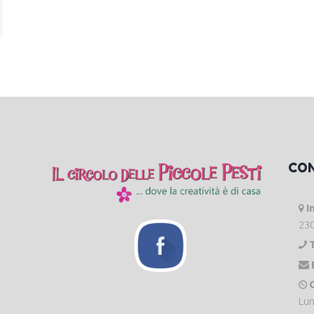
CO
I
230
O
Lun