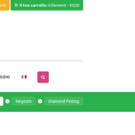
edi
Il tuo carrello:
0 Elementi
-
€0,00
OZIO
Negozio
Diamond Pinting