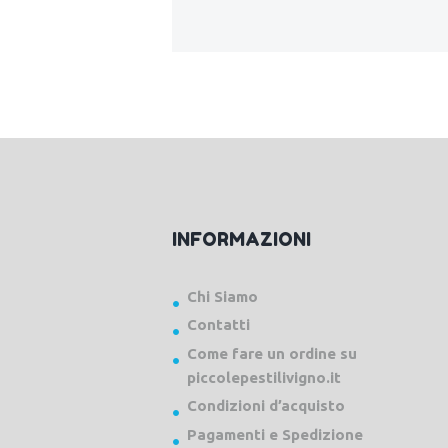
INFORMAZIONI
Chi Siamo
Contatti
Come fare un ordine su
piccolepestilivigno.it
Condizioni d’acquisto
Pagamenti e Spedizione