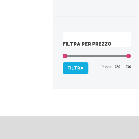
FILTRA PER PREZZO
Prezzo:
€20
—
€30
Pre
Pre
FILTRA
Min
Max