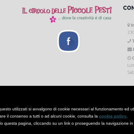
CO
I
230
O
Lun
Sab
uesto utilizzati si avvalgono di cookie necessari al funzionamento ed utili 
are il consenso a tutti o ad alcuni cookie, consulta la
cookie policy
.
 questa pagina, cliccando su un link o proseguendo la navigazione in a
servati. -
Privacy Policy
-
Cookie Policy