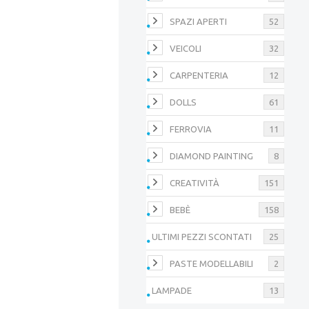
SPAZI APERTI
52
VEICOLI
32
CARPENTERIA
12
DOLLS
61
FERROVIA
11
DIAMOND PAINTING
8
CREATIVITÀ
151
BEBÈ
158
ULTIMI PEZZI SCONTATI
25
PASTE MODELLABILI
2
LAMPADE
13