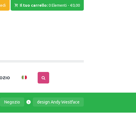
edi
Il tuo carrello:
0 Elementi
-
€0,00
OZIO
Negozio
design Andy Westface