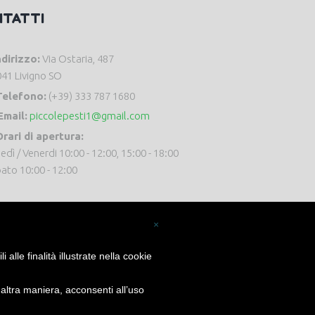
NTATTI
ndirizzo:
Via Ostaria, 487
41 Livigno SO
Telefono:
(+39) 333 787 1680
Email:
piccolepesti1@gmail.com
rari di apertura:
edì / Venerdi 10:00 - 12:00, 15:00 - 18:00
ato 10:00 - 12:00
×
alle finalità illustrate nella cookie
ltra maniera, acconsenti all’uso