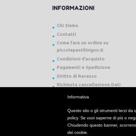
INFORMAZIONI
Chi Siamo
Contatti
Come fare un ordine su
piccolepestilivigno.it
Condizioni d’acquisto
Pagamenti e Spedizione
Diritto di Recesso
Richiesta cancellazione Dati
Informativa
Questo sito o gli strumenti terzi da q
policy. Se vuoi saperne di più o neg
Chiudendo questo banner, scorrendo
Piccole Pesti Livigno © 2024 Tutti i diritti ri
dei cookie.