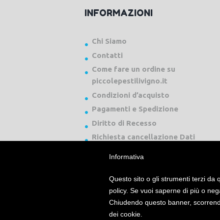
INFORMAZIONI
Chi Siamo
Contatti
Come fare un ordine su
piccolepestilivigno.it
Condizioni d’acquisto
Pagamenti e Spedizione
Diritto di Recesso
Richiesta cancellazione Dati
Informativa
Questo sito o gli strumenti terzi da q
policy. Se vuoi saperne di più o neg
Chiudendo questo banner, scorrendo
Piccole Pesti Livigno © 2024 Tutti i diritti ri
dei cookie.