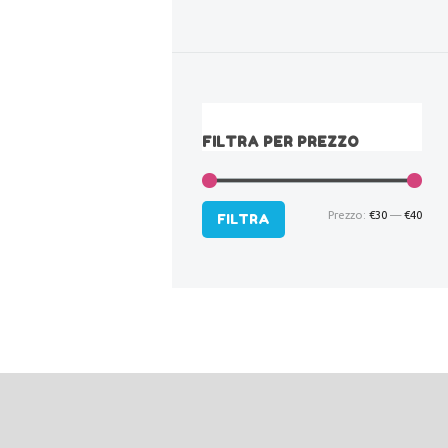
FILTRA PER PREZZO
Prezzo:
€30
—
€40
Pre
Pre
FILTRA
Min
Max