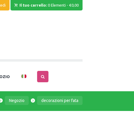
edi
Il tuo carrello:
0 Elementi
-
€0,00
OZIO
Negozio
decorazioni per fata