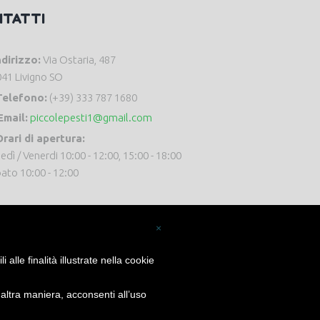
NTATTI
ndirizzo:
Via Ostaria, 487
41 Livigno SO
Telefono:
(+39) 333 787 1680
Email:
piccolepesti1@gmail.com
rari di apertura:
edì / Venerdi 10:00 - 12:00, 15:00 - 18:00
ato 10:00 - 12:00
×
alle finalità illustrate nella cookie
ltra maniera, acconsenti all’uso