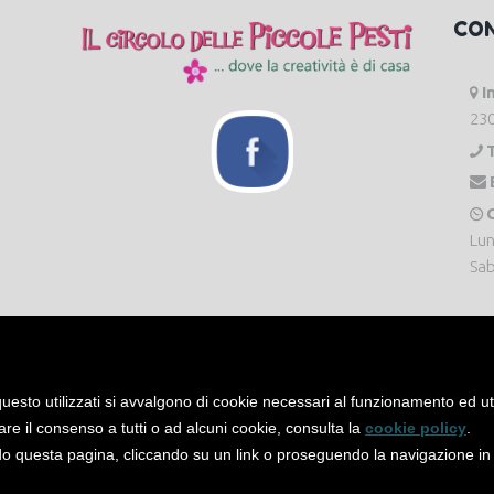
CO
I
230
O
Lun
Sab
uesto utilizzati si avvalgono di cookie necessari al funzionamento ed utili 
are il consenso a tutti o ad alcuni cookie, consulta la
cookie policy
.
 questa pagina, cliccando su un link o proseguendo la navigazione in a
servati. -
Privacy Policy
-
Cookie Policy