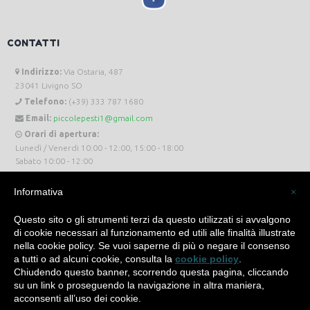
CONTATTI
Indirizzo:
Via Ostaria, 487
23041 Livigno SO
Telefono:
(+39) 333 787 1680
Email:
piccolepesti1@gmail.com
Orari di apertura:
Lunedì / Venerdi 10:00 - 12:00, 15:00 - 18:00
Sabato 10:00 - 12:00
Informativa
×
Questo sito o gli strumenti terzi da questo utilizzati si avvalgono
di cookie necessari al funzionamento ed utili alle finalità illustrate
Piccole Pesti Livigno © 2024 Tutti i diritti riservati. -
Privacy Policy
-
Cookie Policy
nella cookie policy. Se vuoi saperne di più o negare il consenso
a tutti o ad alcuni cookie, consulta la
cookie policy
.
Made with
by
SìServices
Chiudendo questo banner, scorrendo questa pagina, cliccando
su un link o proseguendo la navigazione in altra maniera,
acconsenti all’uso dei cookie.