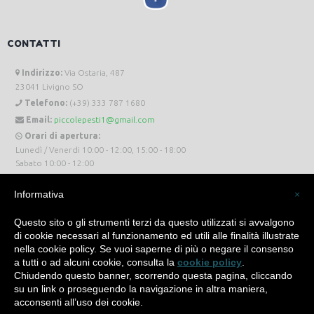
CONTATTI
Indirizzo:
Via Ostaria, 487
23041 Livigno SO
Telefono:
(+39) 333 787 1680
Email:
piccolepesti1@gmail.com
Orari di apertura:
Lunedì / Venerdi 10:00 - 12:00, 15:00 - 18:00
Sabato 10:00 - 12:00
Informativa
×
Questo sito o gli strumenti terzi da questo utilizzati si avvalgono
di cookie necessari al funzionamento ed utili alle finalità illustrate
Piccole Pesti Livigno © 2024 Tutti i diritti riservati. -
Privacy Policy
-
Cookie Policy
nella cookie policy. Se vuoi saperne di più o negare il consenso
a tutti o ad alcuni cookie, consulta la
cookie policy
.
Made with
by
SìServices
Chiudendo questo banner, scorrendo questa pagina, cliccando
su un link o proseguendo la navigazione in altra maniera,
acconsenti all’uso dei cookie.