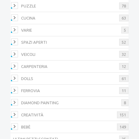
PUZZLE
78
CUCINA
63
VARIE
5
SPAZI APERTI
52
VEICOLI
32
CARPENTERIA
12
DOLLS
61
FERROVIA
11
DIAMOND PAINTING
8
CREATIVITÀ
151
BEBÈ
149
ULTIMI PEZZI SCONTATI
25