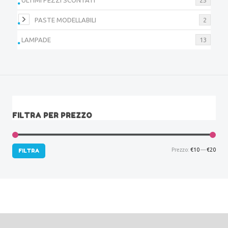
PASTE MODELLABILI
2
LAMPADE
13
FILTRA PER PREZZO
Prez
Prez
Prezzo:
€10
—
€20
FILTRA
Min
Max