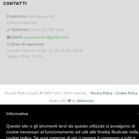
CONTATTI
Indirizzo:
Via Ostaria, 487
23041 Livigno SO
Telefono:
(+39) 333 787 1680
Email:
piccolepesti1@gmail.com
Orari di apertura:
Lunedì / Venerdi 10:00 - 12:00, 15:00 - 18:00
Sabato 10:00 - 12:00
Piccole Pesti Livigno © 2024 Tutti i diritti riservati. -
Privacy Policy
-
Cookie Policy
Made with
by
SìServices
Informativa
×
Questo sito o gli strumenti terzi da questo utilizzati si avvalgono di
cookie necessari al funzionamento ed utili alle finalità illustrate nella
cookie policy. Se vuoi saperne di più o negare il consenso a tutti o