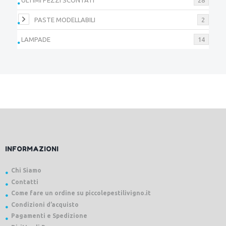
PASTE MODELLABILI
2
LAMPADE
14
INFORMAZIONI
Chi Siamo
Contatti
Come fare un ordine su piccolepestilivigno.it
Condizioni d’acquisto
Pagamenti e Spedizione