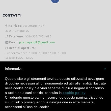
CONTATTI
Indirizzo:
Via Ostaria, 487
23041 Livigno SO
Telefono:
(+39) 333 787 1680
Email:
piccolepesti1@gmail.com
Orari di apertura:
Lunedì / Venerdi 10:00 - 12:00, 15:00 - 18:00
Sabato 10:00 - 12:00
Informativa
×
Questo sito o gli strumenti terzi da questo utilizzati si avvalgono
di cookie necessari al funzionamento ed utili alle finalità illustrate
Piccole Pesti Livigno © 2024 Tutti i diritti riservati. -
Privacy Policy
-
Cookie Policy
nella cookie policy. Se vuoi saperne di più o negare il consenso
a tutti o ad alcuni cookie, consulta la
cookie policy
.
Made with
by
SìServices
Chiudendo questo banner, scorrendo questa pagina, cliccando
su un link o proseguendo la navigazione in altra maniera,
acconsenti all’uso dei cookie.