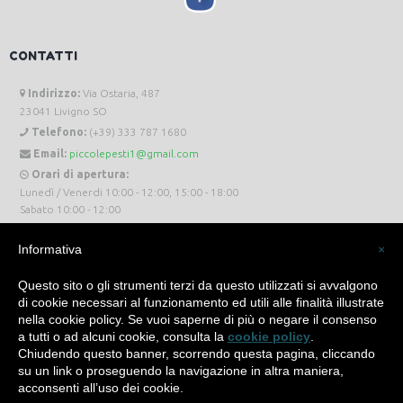
CONTATTI
Indirizzo:
Via Ostaria, 487
23041 Livigno SO
Telefono:
(+39) 333 787 1680
Email:
piccolepesti1@gmail.com
Orari di apertura:
Lunedì / Venerdi 10:00 - 12:00, 15:00 - 18:00
Sabato 10:00 - 12:00
Informativa
×
Questo sito o gli strumenti terzi da questo utilizzati si avvalgono
di cookie necessari al funzionamento ed utili alle finalità illustrate
Piccole Pesti Livigno © 2024 Tutti i diritti riservati. -
Privacy Policy
-
Cookie Policy
nella cookie policy. Se vuoi saperne di più o negare il consenso
a tutti o ad alcuni cookie, consulta la
cookie policy
.
Made with
by
SìServices
Chiudendo questo banner, scorrendo questa pagina, cliccando
su un link o proseguendo la navigazione in altra maniera,
acconsenti all’uso dei cookie.