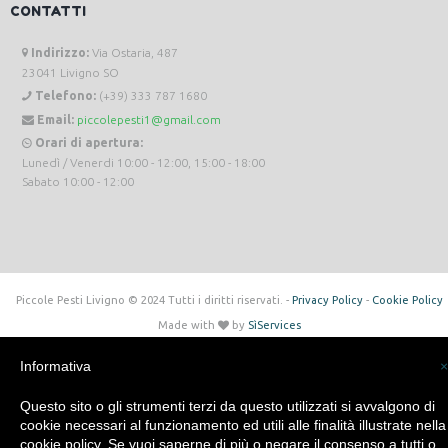
CONTATTI
Indirizzo:
Via Ostaria, 487
23041 Livigno SO
Telefono:
(+39) 333 787 1680
Email:
piccolepesti1@gmail.com
Orari di apertura:
Lunedì / Venerdi 10:00 - 12:00, 15:00 - 18:00
Sabato 10:00 - 12:00
Piccole Pesti Livigno © 2024 Tutti i diritti riservati. -
Privacy Policy
-
Cookie Policy
Made with
by
SìServices
Informativa
×
Questo sito o gli strumenti terzi da questo utilizzati si avvalgono di
cookie necessari al funzionamento ed utili alle finalità illustrate nella
cookie policy. Se vuoi saperne di più o negare il consenso a tutti o