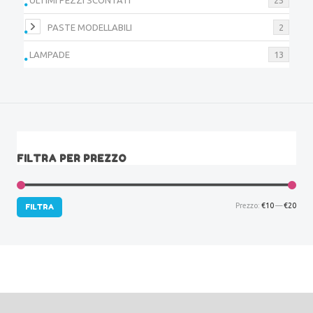
PASTE MODELLABILI
2
LAMPADE
13
FILTRA PER PREZZO
Prez
Prez
Prezzo:
€10
—
€20
FILTRA
Min
Max