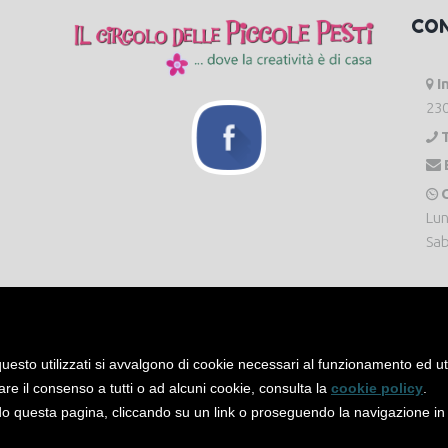
CO
I
230
O
Lun
Sab
uesto utilizzati si avvalgono di cookie necessari al funzionamento ed utili 
are il consenso a tutti o ad alcuni cookie, consulta la
cookie policy
.
 questa pagina, cliccando su un link o proseguendo la navigazione in a
servati. -
Privacy Policy
-
Cookie Policy