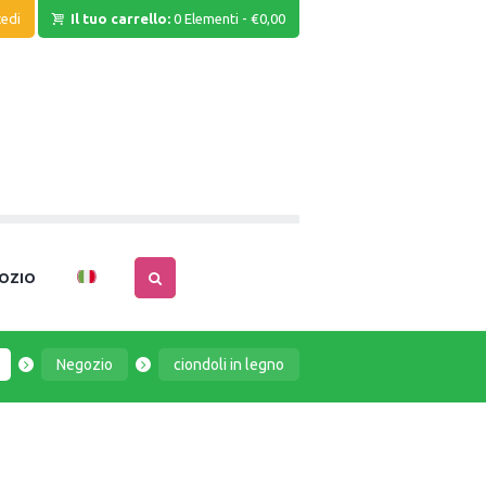
edi
Il tuo carrello:
0 Elementi
-
€0,00
OZIO
Negozio
ciondoli in legno