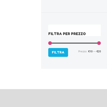
FILTRA PER PREZZO
Prezzo:
€10
—
€20
Pre
Pre
FILTRA
Min
Max