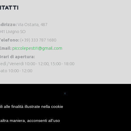
NTATTI
ndirizzo:
Via Ostaria, 487
41 Livigno SO
Telefono:
(+39) 333 787 1680
Email:
piccolepesti1@gmail.com
rari di apertura:
edì / Venerdi 10:00 - 12:00, 15:00 - 18:00
ato 10:00 - 12:00
×
alle finalità illustrate nella cookie
ltra maniera, acconsenti all’uso