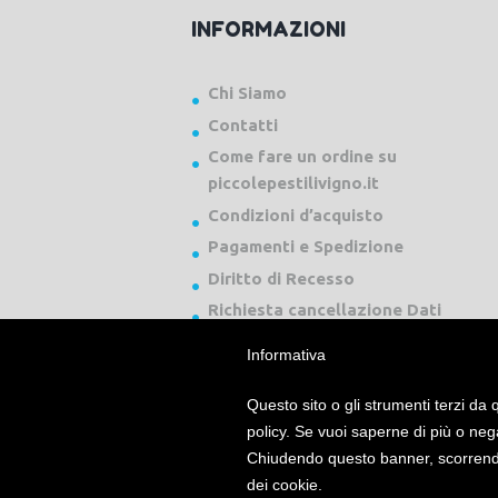
INFORMAZIONI
Chi Siamo
Contatti
Come fare un ordine su
piccolepestilivigno.it
Condizioni d’acquisto
Pagamenti e Spedizione
Diritto di Recesso
Richiesta cancellazione Dati
Informativa
Questo sito o gli strumenti terzi da q
policy. Se vuoi saperne di più o neg
Chiudendo questo banner, scorrendo
Piccole Pesti Livigno © 2024 Tutti i diritti ri
dei cookie.