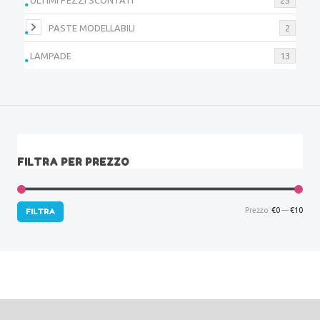
PASTE MODELLABILI
2
LAMPADE
13
FILTRA PER PREZZO
Prez
Prez
Prezzo:
€0
—
€10
FILTRA
Min
Max