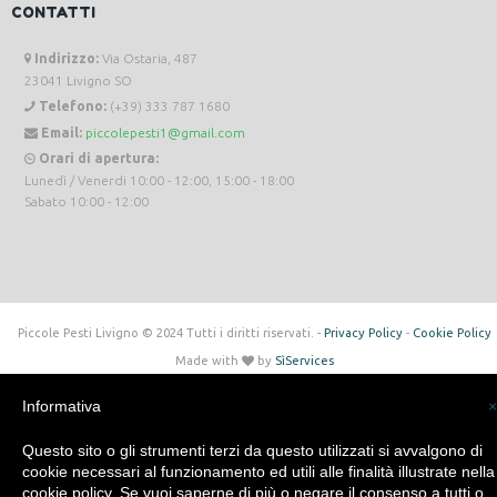
CONTATTI
Indirizzo:
Via Ostaria, 487
23041 Livigno SO
Telefono:
(+39) 333 787 1680
Email:
piccolepesti1@gmail.com
Orari di apertura:
Lunedì / Venerdi 10:00 - 12:00, 15:00 - 18:00
Sabato 10:00 - 12:00
Piccole Pesti Livigno © 2024 Tutti i diritti riservati. -
Privacy Policy
-
Cookie Policy
Made with
by
SìServices
Informativa
×
Questo sito o gli strumenti terzi da questo utilizzati si avvalgono di
cookie necessari al funzionamento ed utili alle finalità illustrate nella
cookie policy. Se vuoi saperne di più o negare il consenso a tutti o