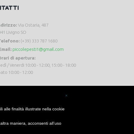
NTATTI
ndirizzo:
Via Ostaria, 487
41 Livigno SO
Telefono:
(+39) 333 787 1680
Email:
piccolepesti1@gmail.com
rari di apertura:
edì / Venerdi 10:00 - 12:00, 15:00 - 18:00
ato 10:00 - 12:00
×
alle finalità illustrate nella cookie
ltra maniera, acconsenti all’uso