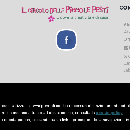
CO
I
230
O
Lun
Sab
uesto utilizzati si avvalgono di cookie necessari al funzionamento ed utili 
are il consenso a tutti o ad alcuni cookie, consulta la
cookie policy
.
 questa pagina, cliccando su un link o proseguendo la navigazione in a
servati. -
Privacy Policy
-
Cookie Policy