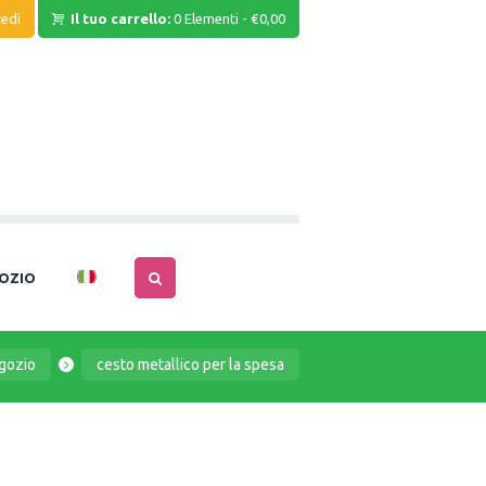
edi
Il tuo carrello:
0 Elementi
-
€0,00
OZIO
gozio
cesto metallico per la spesa