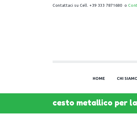
Contattaci su Cell. +39 333 7871680 o
Con
HOME
CHI SIAM
cesto metallico per l