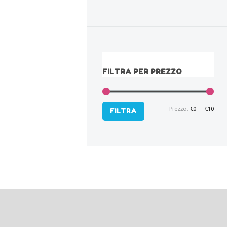
FILTRA PER PREZZO
Prezzo:
€0
—
€10
Pre
Pre
FILTRA
Min
Max