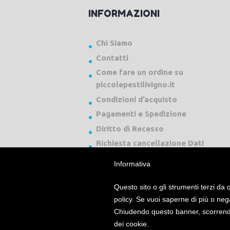
INFORMAZIONI
Chi Siamo
Contatti
Come fare un ordine su
piccolepestilivigno.it
Condizioni d’acquisto
Pagamenti e Spedizione
Diritto di Recesso
Richiesta cancellazione Dati
Informativa
Questo sito o gli strumenti terzi da q
policy. Se vuoi saperne di più o neg
Chiudendo questo banner, scorrendo
Piccole Pesti Livigno © 2024 Tutti i diritti ri
dei cookie.