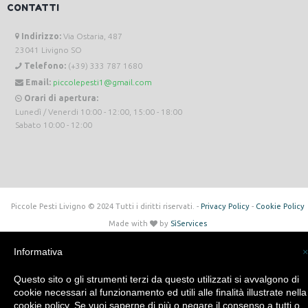
CONTATTI
Indirizzo:
Via Ostaria, 487
23041 Livigno SO
Telefono:
(+39) 333 787 1680
Email:
piccolepesti1@gmail.com
Orari di apertura:
Lunedì / Venerdi 10:00 - 12:00, 15:00 - 18:00
Sabato 10:00 - 12:00
Piccole Pesti Livigno © 2024 Tutti i diritti riservati. -
Privacy Policy
-
Cookie Policy
Made with
by
SìServices
Informativa
×
Questo sito o gli strumenti terzi da questo utilizzati si avvalgono di
cookie necessari al funzionamento ed utili alle finalità illustrate nella
cookie policy. Se vuoi saperne di più o negare il consenso a tutti o