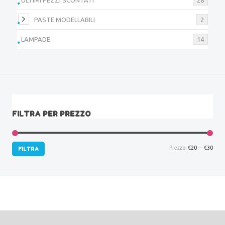
PASTE MODELLABILI
2
LAMPADE
14
FILTRA PER PREZZO
Prez
Prez
Prezzo:
€20
—
€30
FILTRA
Min
Max