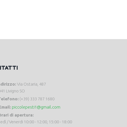
NTATTI
ndirizzo:
Via Ostaria, 487
41 Livigno SO
Telefono:
(+39) 333 787 1680
Email:
piccolepesti1@gmail.com
rari di apertura:
edì / Venerdi 10:00 - 12:00, 15:00 - 18:00