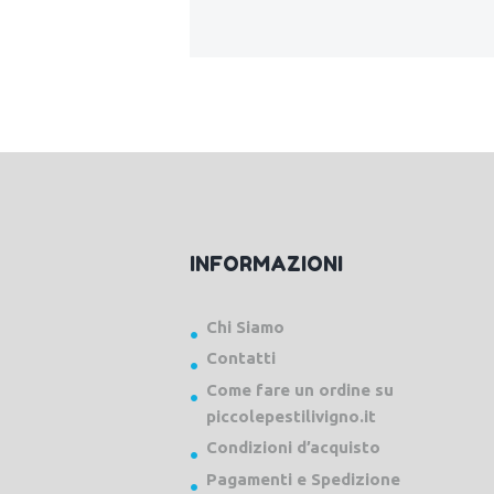
INFORMAZIONI
Chi Siamo
Contatti
Come fare un ordine su
piccolepestilivigno.it
Condizioni d’acquisto
Pagamenti e Spedizione