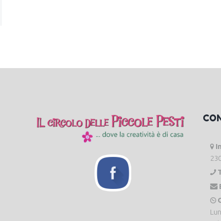
CO
I
230
O
Lun