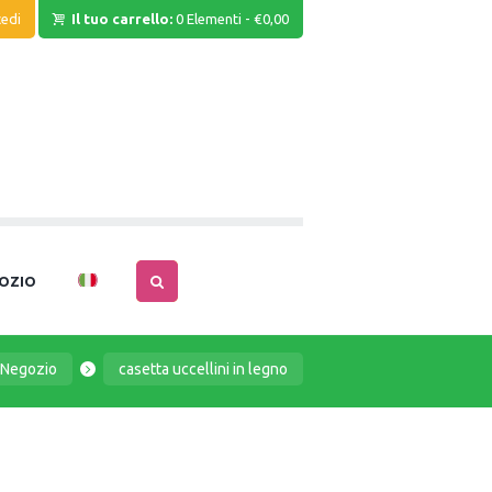
edi
Il tuo carrello:
0 Elementi
-
€0,00
OZIO
Negozio
casetta uccellini in legno