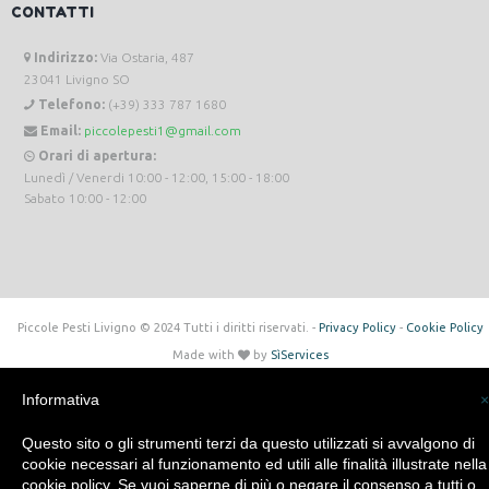
CONTATTI
Indirizzo:
Via Ostaria, 487
23041 Livigno SO
Telefono:
(+39) 333 787 1680
Email:
piccolepesti1@gmail.com
Orari di apertura:
Lunedì / Venerdi 10:00 - 12:00, 15:00 - 18:00
Sabato 10:00 - 12:00
Piccole Pesti Livigno © 2024 Tutti i diritti riservati. -
Privacy Policy
-
Cookie Policy
Made with
by
SìServices
Informativa
×
Questo sito o gli strumenti terzi da questo utilizzati si avvalgono di
cookie necessari al funzionamento ed utili alle finalità illustrate nella
cookie policy. Se vuoi saperne di più o negare il consenso a tutti o