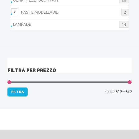
PASTE MODELLABILI
2
LAMPADE
14
FILTRA PER PREZZO
Prez
Prez
Prezzo:
€10
—
€20
FILTRA
Min
Max