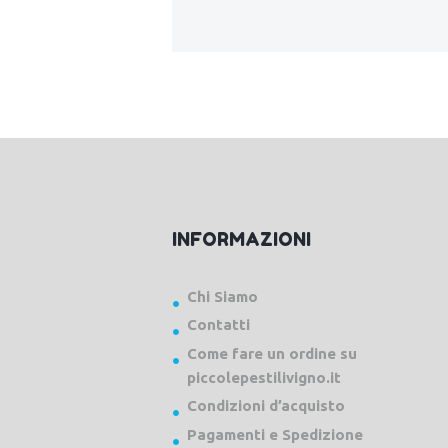
INFORMAZIONI
Chi Siamo
Contatti
Come fare un ordine su
piccolepestilivigno.it
Condizioni d’acquisto
Pagamenti e Spedizione