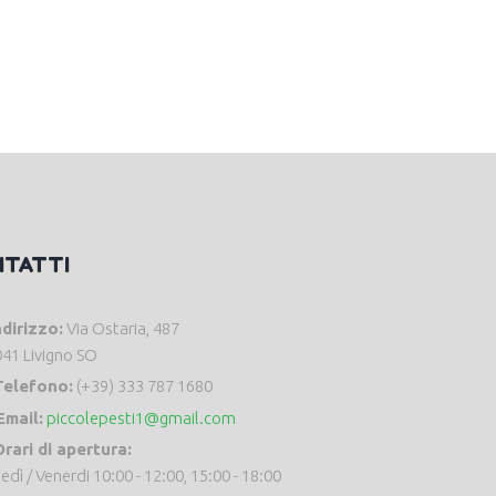
NTATTI
ndirizzo:
Via Ostaria, 487
41 Livigno SO
Telefono:
(+39) 333 787 1680
Email:
piccolepesti1@gmail.com
rari di apertura:
edì / Venerdi 10:00 - 12:00, 15:00 - 18:00