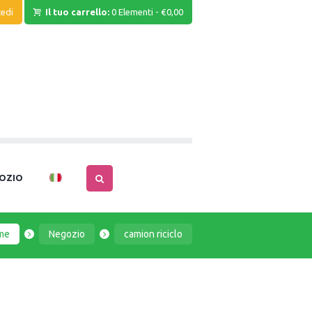
edi
Il tuo carrello:
0 Elementi
-
€0,00
OZIO
me
Negozio
camion riciclo