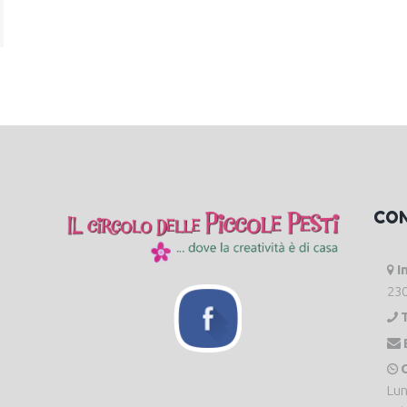
CO
I
230
O
Lun