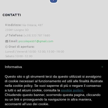
CONTATTI
Indirizzo:
Via Ostaria, 487
23041 Livigno SO
Telefono:
(+39) 333 787 1680
Email:
piccolepesti1@gmail.com
Orari di apertura:
Lunedì / Venerdi 10:00 - 12:00, 15:00 - 18:00
Sabato 10:00 - 12:00
Informativa
×
Questo sito o gli strumenti terzi da questo utilizzati si avvalgono
di cookie necessari al funzionamento ed utili alle finalità illustrate
Piccole Pesti Livigno © 2024 Tutti i diritti riservati. -
Privacy Policy
-
Cookie Policy
nella cookie policy. Se vuoi saperne di più o negare il consenso
a tutti o ad alcuni cookie, consulta la
cookie policy
.
Made with
by
SìServices
Chiudendo questo banner, scorrendo questa pagina, cliccando
su un link o proseguendo la navigazione in altra maniera,
acconsenti all’uso dei cookie.