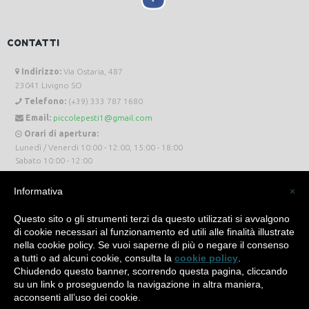
CONTATTI
Indirizzo:
Via Ostaria, 487
23041 Livigno SO
Telefono:
(+39) 333 787 1680
Email:
piccolepesti1@gmail.com
Orari di apertura:
Lunedì / Venerdi 10:00 - 12:00, 15:00 - 18:00
Sabato 10:00 - 12:00
Informativa
×
Questo sito o gli strumenti terzi da questo utilizzati si avvalgono
di cookie necessari al funzionamento ed utili alle finalità illustrate
Piccole Pesti Livigno © 2024 Tutti i diritti riservati. -
Privacy Policy
-
Cookie Policy
nella cookie policy. Se vuoi saperne di più o negare il consenso
a tutti o ad alcuni cookie, consulta la
cookie policy
.
Made with
by
SìServices
Chiudendo questo banner, scorrendo questa pagina, cliccando
su un link o proseguendo la navigazione in altra maniera,
acconsenti all’uso dei cookie.