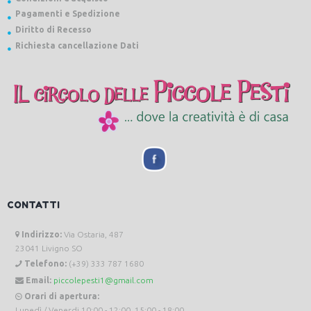
Pagamenti e Spedizione
Diritto di Recesso
Richiesta cancellazione Dati
CONTATTI
Indirizzo:
Via Ostaria, 487
23041 Livigno SO
Telefono:
(+39) 333 787 1680
Email:
piccolepesti1@gmail.com
Orari di apertura:
Lunedì / Venerdi 10:00 - 12:00, 15:00 - 18:00