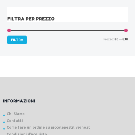
FILTRA PER PREZZO
Prez
Prez
Prezzo:
€0
—
€30
FILTRA
Min
Max
INFORMAZIONI
Chi Siamo
Contatti
Come fare un ordine su piccolepestilivigno.it
Condizioni d’acquisto