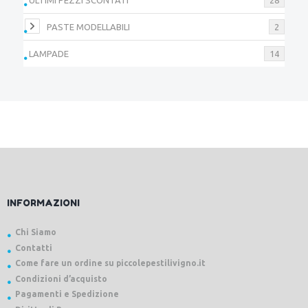
PASTE MODELLABILI
2
LAMPADE
14
INFORMAZIONI
Chi Siamo
Contatti
Come fare un ordine su piccolepestilivigno.it
Condizioni d’acquisto
Pagamenti e Spedizione