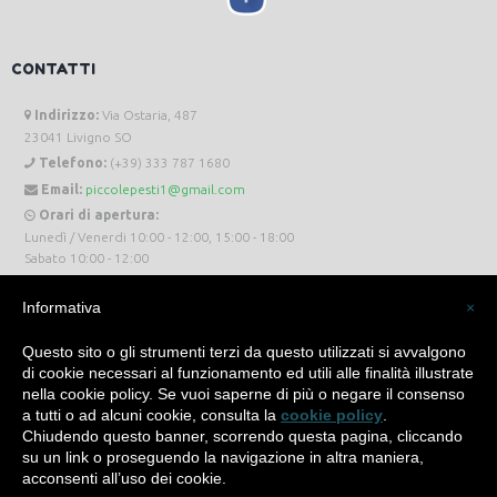
CONTATTI
Indirizzo:
Via Ostaria, 487
23041 Livigno SO
Telefono:
(+39) 333 787 1680
Email:
piccolepesti1@gmail.com
Orari di apertura:
Lunedì / Venerdi 10:00 - 12:00, 15:00 - 18:00
Sabato 10:00 - 12:00
Informativa
×
Questo sito o gli strumenti terzi da questo utilizzati si avvalgono
di cookie necessari al funzionamento ed utili alle finalità illustrate
Piccole Pesti Livigno © 2024 Tutti i diritti riservati. -
Privacy Policy
-
Cookie Policy
nella cookie policy. Se vuoi saperne di più o negare il consenso
a tutti o ad alcuni cookie, consulta la
cookie policy
.
Made with
by
SìServices
Chiudendo questo banner, scorrendo questa pagina, cliccando
su un link o proseguendo la navigazione in altra maniera,
acconsenti all’uso dei cookie.