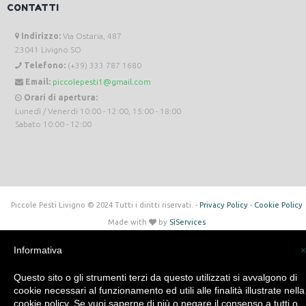
CONTATTI
Indirizzo:
Via Ostaria, 487
23041 Livigno SO
Telefono:
(+39) 333 787 1680
Email:
piccolepesti1@gmail.com
Orari di apertura:
Lunedì / Venerdi 10:00 - 12:00, 15:00 - 18:00
Sabato 10:00 - 12:00
Piccole Pesti Livigno © 2024 Tutti i diritti riservati. -
Privacy Policy
-
Cookie Policy
Made with
by
SìServices
Informativa
×
Questo sito o gli strumenti terzi da questo utilizzati si avvalgono di
cookie necessari al funzionamento ed utili alle finalità illustrate nella
cookie policy. Se vuoi saperne di più o negare il consenso a tutti o