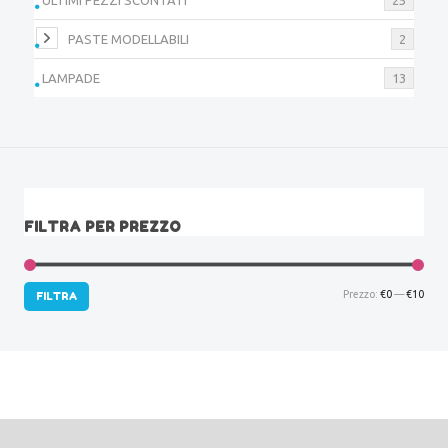
PASTE MODELLABILI
2
LAMPADE
13
FILTRA PER PREZZO
Prez
Prez
Prezzo:
€0
—
€10
FILTRA
Min
Max