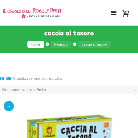
caccia al tesoro
Home
Negozio
caccia al tesoro
Visualizzazione del risultato
IN
OFFER
TA!