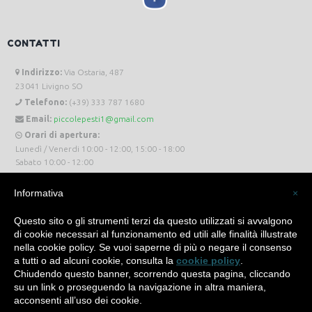
CONTATTI
Indirizzo:
Via Ostaria, 487
23041 Livigno SO
Telefono:
(+39) 333 787 1680
Email:
piccolepesti1@gmail.com
Orari di apertura:
Lunedì / Venerdi 10:00 - 12:00, 15:00 - 18:00
Sabato 10:00 - 12:00
Informativa
×
Questo sito o gli strumenti terzi da questo utilizzati si avvalgono
di cookie necessari al funzionamento ed utili alle finalità illustrate
Piccole Pesti Livigno © 2024 Tutti i diritti riservati. -
Privacy Policy
-
Cookie Policy
nella cookie policy. Se vuoi saperne di più o negare il consenso
a tutti o ad alcuni cookie, consulta la
cookie policy
.
Made with
by
SìServices
Chiudendo questo banner, scorrendo questa pagina, cliccando
su un link o proseguendo la navigazione in altra maniera,
acconsenti all’uso dei cookie.